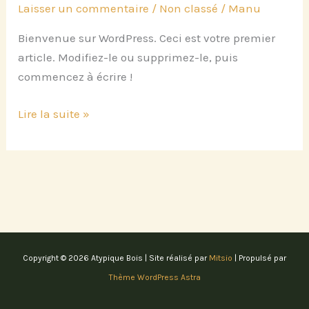
Laisser un commentaire
/
Non classé
/
Manu
Bienvenue sur WordPress. Ceci est votre premier
article. Modifiez-le ou supprimez-le, puis
commencez à écrire !
Bonjour
Lire la suite »
tout
le
monde !
Copyright © 2026 Atypique Bois | Site réalisé par
Mitsio
| Propulsé par
Thème WordPress Astra